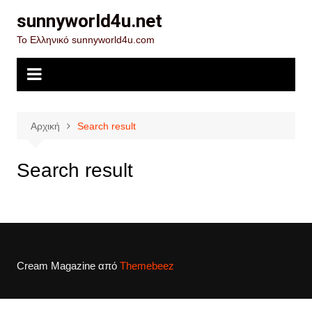
Μετάβαση
sunnyworld4u.net
σε
Το Ελληνικό sunnyworld4u.com
περιεχόμενο
Αρχική
Search result
Search result
Cream Magazine από
Themebeez